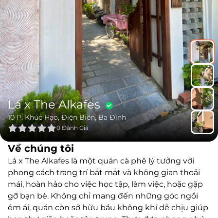
Lá x The Alkafes
10 P. Khúc Hạo, Điện Biên, Ba Đình
0
Đánh Giá
Về chúng tôi
Lá x The Alkafes là một quán cà phê lý tưởng với
phong cách trang trí bắt mắt và không gian thoải
mái, hoàn hảo cho việc học tập, làm việc, hoặc gặp
gỡ bạn bè. Không chỉ mang đến những góc ngồi
êm ái, quán còn sở hữu bầu không khí dễ chịu giúp