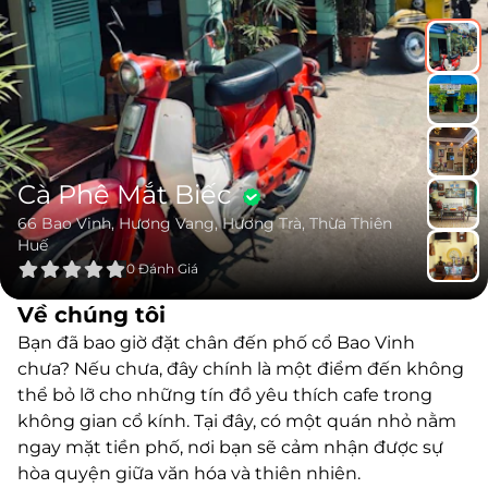
Cà Phê Mắt Biếc
66 Bao Vinh, Hương Vang, Hương Trà, Thừa Thiên
Huế
0
Đánh Giá
Về chúng tôi
Bạn đã bao giờ đặt chân đến phố cổ Bao Vinh
chưa? Nếu chưa, đây chính là một điểm đến không
thể bỏ lỡ cho những tín đồ yêu thích cafe trong
không gian cổ kính. Tại đây, có một quán nhỏ nằm
ngay mặt tiền phố, nơi bạn sẽ cảm nhận được sự
hòa quyện giữa văn hóa và thiên nhiên.